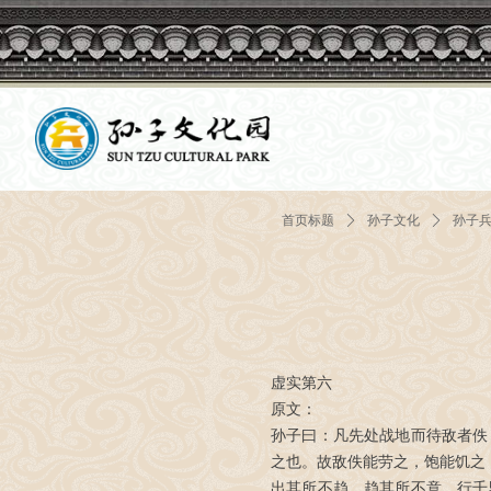
首页标题
ꄲ
孙子文化
ꄲ
孙子
虚实第六
原文：
孙子曰：凡先处战地而待敌者佚
之也。故敌佚能劳之，饱能饥之
出其所不趋，趋其所不意。行千