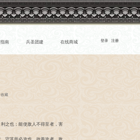
登录
注册
园指南
兵圣团建
在线商城
收藏
，利之也；能使敌人不得至者，害
者，守其所必攻也。故善攻者，敌