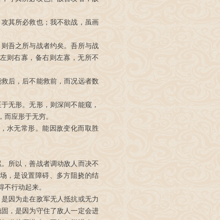
，攻其所必救也；我不欲战，虽画
，则吾之所与战者约矣。吾所与战
左则右寡，备右则左寡，无所不
能救后，后不能救前，而况远者数
至于无形。无形，则深间不能窥，
，而应形于无穷。
，水无常形。能因敌变化而取胜
累。所以，善战者调动敌人而决不
场，是设置障碍、多方阻挠的结
得不行动起来。
，是因为走在敌军无人抵抗或无力
稳固，是因为守住了敌人一定会进