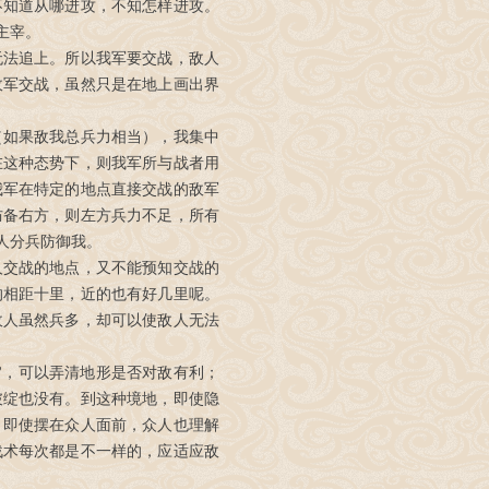
不知道从哪进攻，不知怎样进攻。
主宰。
无法追上。所以我军要交战，敌人
敌军交战，虽然只是在地上画出界
（如果敌我总兵力相当），我集中
在这种态势下，则我军所与战者用
我军在特定的地点直接交战的敌军
防备右方，则左方兵力不足，所有
人分兵防御我。
人交战的地点，又不能预知交战的
的相距十里，近的也有好几里呢。
敌人虽然兵多，却可以使敌人无法
”，可以弄清地形是否对敌有利；
破绽也没有。到这种境地，即使隐
，即使摆在众人面前，众人也理解
战术每次都是不一样的，应适应敌