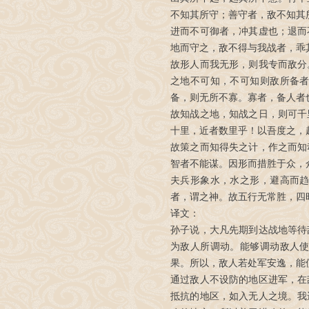
不知其所守；善守者，敌不知其
进而不可御者，冲其虚也；退而
地而守之，敌不得与我战者，乖
故形人而我无形，则我专而敌分
之地不可知，不可知则敌所备
备，则无所不寡。寡者，备人者
故知战之地，知战之日，则可千
十里，近者数里乎！以吾度之，
故策之而知得失之计，作之而知
智者不能谋。因形而措胜于众，
夫兵形象水，水之形，避高而
者，谓之神。故五行无常胜，四
译文：
孙子说，大凡先期到达战地等待
为敌人所调动。能够调动敌人
果。所以，敌人若处军安逸，能
通过敌人不设防的地区进军，在
抵抗的地区，如入无人之境。我