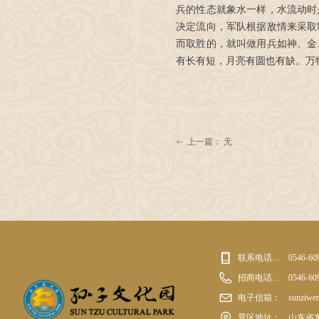
兵的性态就象水一样，水流动时
决定流向，军队根据敌情来采取
而取胜的，就叫做用兵如神。金
有长有短，月亮有圆也有缺。万
上一篇：
无
ꂃ
联系电话：0546-6095555
0546-60
招商电话：0546-6095555
0546-60
电子信箱：
sunziwe
景区地址：
山东省东