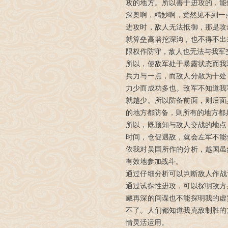
攻的地方。所以善于进攻的，能
深奥啊，精妙啊，竟然见不到一
进攻时，敌人无法抵御，那是攻
就算垒高墙挖深沟，也不得不出
限权作防守，敌人也无法与我军
所以，使敌军处于暴露状态而我
兵力与一点，而敌人分散为十处
力少而成功多也。敌军不知道我
就越少。所以防备前面，则后面
的地方都防备，则所有的地方都
所以，既预知与敌人交战的地点
时间，仓促遇敌，就会左军不能
依我对吴国所作的分析，越国虽
有效地参加战斗。
通过仔细分析可以判断敌人作战
通过试探性进攻，可以探明敌方
藏再深的间谍也不能探明我的虚
不了。人们都知道我克敌制胜的
情灵活运用。