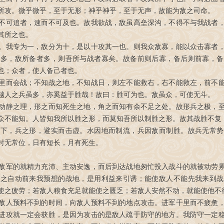
所攻。微乎微乎，至于无形；神乎神乎，至于无声，故能为敌之司命。
不可追者，速而不可及也。故我欲战，敌虽高垒深沟，不得不与我战者
其所之也。
。我专为一，敌分为十，是以十攻其一也。则我众敌寡，能以众击寡者
者多，敌所备者多，则吾所与战者寡矣。故备前则后寡，备后则前寡，备
也；众者，使人备己者也。
里而会战；不知战之地，不知战日，则左不能救右，右不能救左，前不
越人之兵虽多，亦奚益于胜哉！故曰：胜可为也。敌虽众，可使无斗。
动静之理，形之而知死生之地，角之而知有余不足之处。故形兵之极，
众不能知。人皆知我所以胜之形，而莫知吾所以制胜之形。故其战胜不复
趋下，兵之形，避实而击虚。水因地而制流，兵因敌而制胜。故兵无常势
时无常位，日有短长，月有死生。
敌军的就精力充沛、主动安逸，而后到达战地匆忙投入战斗的就被动劳
使之自动前来我预想的战地，是用利益来引诱；能使敌人不能先我来到战
使之疲劳；若敌人粮食充足就能使之匮乏；若敌人安然不动，就能使他不
敌人预料不到的时间，向敌人预料不到的地点攻击。进军千里而不疲惫
进攻就一定会获胜，是因为攻击的是敌人疏于防守的地方。我防守一定