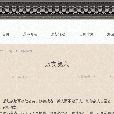
首页
景点介绍
最新活动
信息导览
游
兵法十三篇
ꄲ
虚实第六
虚实第六
浏览量：
221
2019年11月26日
16:11
ꄀ
ꄘ
，后处战地而趋战者劳。故善战者，致人而不致于人。能使敌人自至者
，安能动之。
里而不劳者，行于无人之地也；攻而必取者，攻其所不守也。守而必固