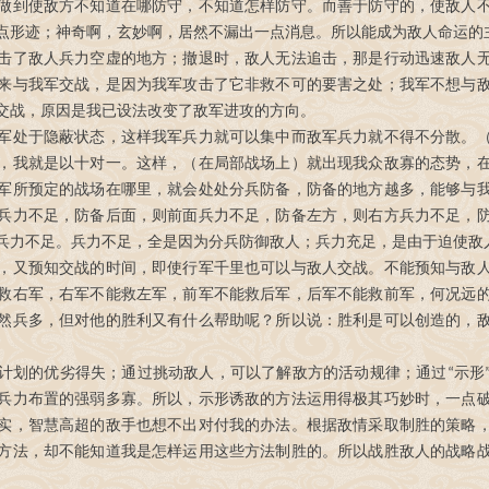
做到使敌方不知道在哪防守，不知道怎样防守。而善于防守的，使敌人
点形迹；神奇啊，玄妙啊，居然不漏出一点消息。所以能成为敌人命运的
击了敌人兵力空虚的地方；撤退时，敌人无法追击，那是行动迅速敌人
来与我军交战，是因为我军攻击了它非救不可的要害之处；我军不想与
交战，原因是我已设法改变了敌军进攻的方向。
军处于隐蔽状态，这样我军兵力就可以集中而敌军兵力就不得不分散。
，我就是以十对一。这样，（在局部战场上）就出现我众敌寡的态势，
军所预定的战场在哪里，就会处处分兵防备，防备的地方越多，能够与
兵力不足，防备后面，则前面兵力不足，防备左方，则右方兵力不足，
兵力不足。兵力不足，全是因为分兵防御敌人；兵力充足，是由于迫使敌
，又预知交战的时间，即使行军千里也可以与敌人交战。不能预知与敌
救右军，右军不能救左军，前军不能救后军，后军不能救前军，何况远
然兵多，但对他的胜利又有什么帮助呢？所以说：胜利是可以创造的，
计划的优劣得失；通过挑动敌人，可以了解敌方的活动规律；通过“示形
兵力布置的强弱多寡。所以，示形诱敌的方法运用得极其巧妙时，一点
实，智慧高超的敌手也想不出对付我的办法。根据敌情采取制胜的策略
方法，却不能知道我是怎样运用这些方法制胜的。所以战胜敌人的战略