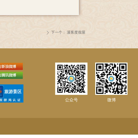
下一个：
溪客度假屋
ꄲ
公众号
微博