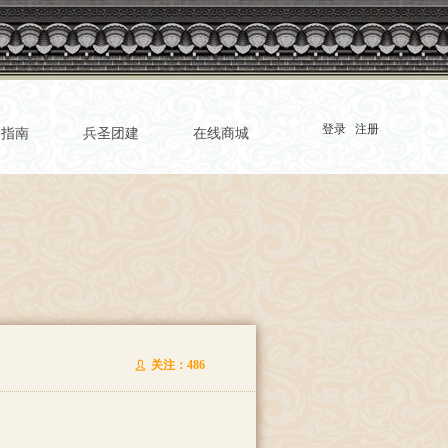
登录
注册
园指南
兵圣团建
在线商城
e:productSlideBind Error:未将对象引用设置到对象的实例。
关注：
486
ꄑ