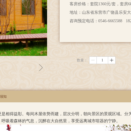
客房价格：套院1360元/套，套房6
地址：山东省东营市广饶县乐安大街
咨询预定电话：0546-6665588 1825
数量：
ꄷ
ꄸ
ꁇ
须知
更是相得益彰。每间木屋依势而建，层次分明，朝向景区的景观区域。分
，呼吸着森林的气息，沉醉在大自然里，享受远离城市喧器的宁静。