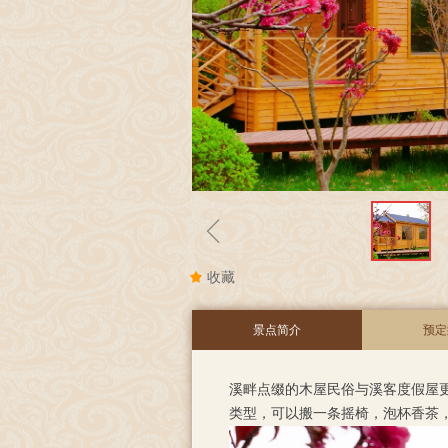
ꁆ
끄
收藏
景点简介
预定
溪畔点缀的木屋民俗与溪客度假屋
类型，可以搬一条摇椅，泡杯香茶