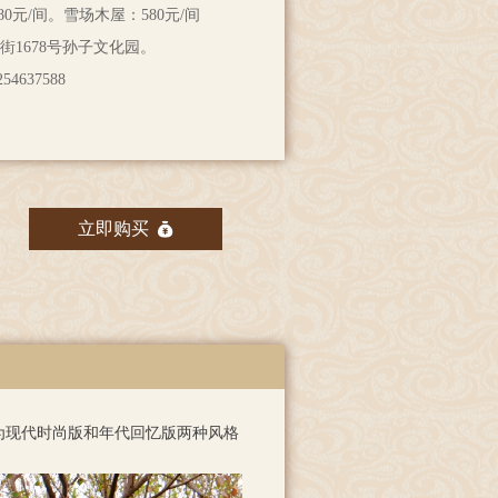
80元/间。雪场木屋：580元/间
1678号孙子文化园。
4637588
立即购买
낐
为现代时尚版和年代回忆版两种风格