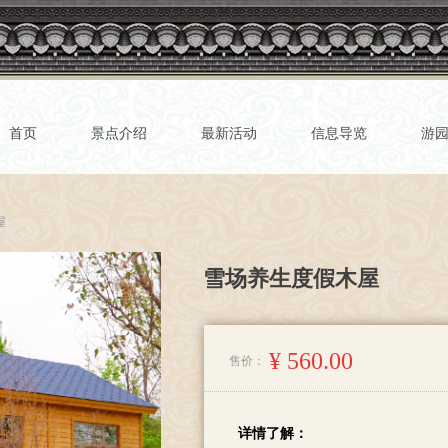
首页
景点介绍
最新活动
信息导览
游
ideBind,StyleName:Style1,ColorName:Item0,Message:InitError, ControlTyp
屋
雪场养生度假木屋
¥
560.00
售价：
详情了解：